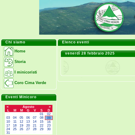
Chi siamo
Elenco eventi
Home
venerdì 28 febbraio 2025
Storia
I minicoristi
Coro Cima Verde
Eventi Minicoro
<
Agosto
>
L
M
M
G
V
S
D
--
--
--
--
--
01
02
03
04
05
06
07
08
09
10
11
12
13
14
15
16
17
18
19
20
21
22
23
24
25
26
27
28
29
30
31
--
--
--
--
--
--