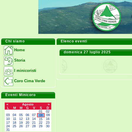
Chi siamo
Elenco eventi
Home
domenica 27 luglio 2025
Storia
I minicoristi
Coro Cima Verde
Eventi Minicoro
<
Agosto
>
L
M
M
G
V
S
D
--
--
--
--
--
01
02
03
04
05
06
07
09
08
10
11
12
13
14
16
15
17
18
19
20
21
22
23
24
25
26
27
28
29
30
31
--
--
--
--
--
--