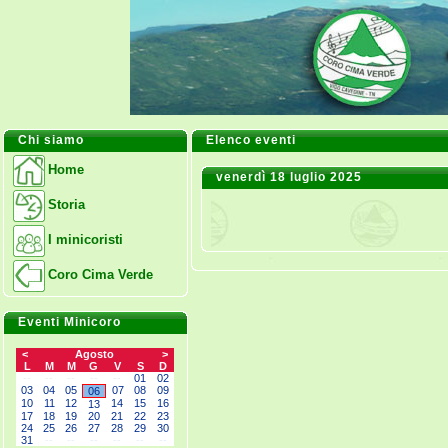
Chi siamo
Elenco eventi
Home
venerdì 18 luglio 2025
Storia
I minicoristi
Coro Cima Verde
Eventi Minicoro
<
Agosto
>
L
M
M
G
V
S
D
--
--
--
--
--
01
02
03
04
05
07
08
09
06
10
11
12
14
15
16
13
17
18
19
20
21
22
23
24
25
26
27
28
29
30
31
--
--
--
--
--
--