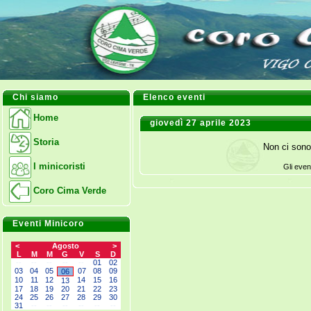
Chi siamo
Elenco eventi
Home
giovedì 27 aprile 2023
Storia
Non ci sono
I minicoristi
Gli even
Coro Cima Verde
Eventi Minicoro
<
Agosto
>
L
M
M
G
V
S
D
--
--
--
--
--
01
02
03
04
05
07
08
09
06
10
11
12
14
15
16
13
17
18
19
20
21
22
23
24
25
26
27
28
29
30
31
--
--
--
--
--
--