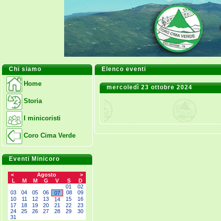
Chi siamo
Elenco eventi
Home
mercoledì 23 ottobre 2024
Storia
I minicoristi
Coro Cima Verde
Eventi Minicoro
<
Agosto
>
L
M
M
G
V
S
D
--
--
--
--
--
01
02
03
04
05
06
08
09
07
10
11
12
13
15
16
14
17
18
19
20
21
22
23
24
25
26
27
28
29
30
31
--
--
--
--
--
--