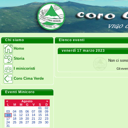
Chi siamo
Elenco eventi
Home
venerdì 17 marzo 2023
Storia
Non ci sono
I minicoristi
Gli even
Coro Cima Verde
Eventi Minicoro
<
Agosto
>
L
M
M
G
V
S
D
--
--
--
--
--
01
02
03
04
05
06
07
08
09
11
12
13
14
15
16
10
18
19
20
21
22
23
17
24
25
26
27
28
29
30
31
--
--
--
--
--
--