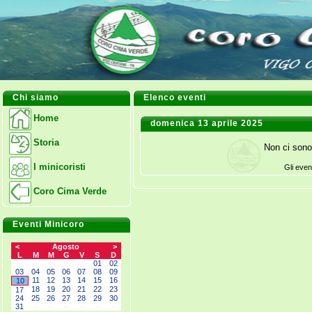
Chi siamo
Elenco eventi
Home
domenica 13 aprile 2025
Storia
Non ci sono
I minicoristi
Gli even
Coro Cima Verde
Eventi Minicoro
<
Agosto
>
L
M
M
G
V
S
D
--
--
--
--
--
01
02
03
04
05
06
07
08
09
11
12
13
14
15
16
10
18
19
20
21
22
23
17
24
25
26
27
28
29
30
31
--
--
--
--
--
--