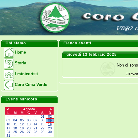
Chi siamo
Elenco eventi
Home
giovedì 13 febbraio 2025
Storia
Non ci sono
I minicoristi
Gli even
Coro Cima Verde
Eventi Minicoro
<
Agosto
>
L
M
M
G
V
S
D
--
--
--
--
--
01
02
03
04
05
06
07
08
09
10
11
12
13
14
15
16
17
18
19
20
21
22
23
24
25
26
27
28
29
30
31
--
--
--
--
--
--