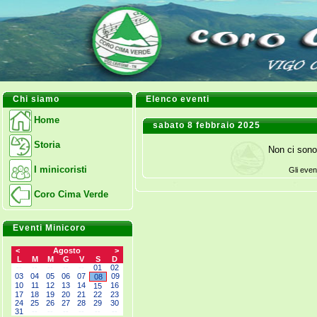
Chi siamo
Elenco eventi
Home
sabato 8 febbraio 2025
Storia
Non ci sono
I minicoristi
Gli even
Coro Cima Verde
Eventi Minicoro
<
Agosto
>
L
M
M
G
V
S
D
--
--
--
--
--
01
02
03
04
05
06
07
09
08
10
11
12
13
14
16
15
17
18
19
20
21
22
23
24
25
26
27
28
29
30
31
--
--
--
--
--
--