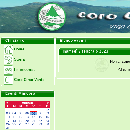
Chi siamo
Elenco eventi
Home
martedì 7 febbraio 2023
Storia
Non ci sono
I minicoristi
Gli even
Coro Cima Verde
Eventi Minicoro
<
Agosto
>
L
M
M
G
V
S
D
--
--
--
--
--
01
02
03
04
05
06
08
09
07
10
11
12
13
15
16
14
17
18
19
20
21
22
23
24
25
26
27
28
29
30
31
--
--
--
--
--
--