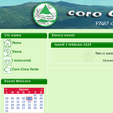
Chi siamo
Elenco eventi
Home
lunedì 3 febbraio 2025
Storia
Non ci sono
I minicoristi
Gli even
Coro Cima Verde
Eventi Minicoro
<
Agosto
>
L
M
M
G
V
S
D
--
--
--
--
--
01
02
03
04
05
06
08
09
07
10
11
12
13
15
16
14
17
18
19
20
21
22
23
24
25
26
27
28
29
30
31
--
--
--
--
--
--