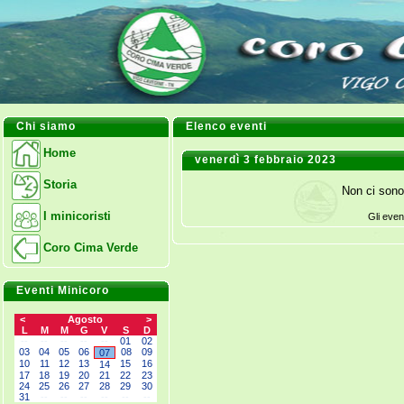
Chi siamo
Elenco eventi
Home
venerdì 3 febbraio 2023
Storia
Non ci sono
I minicoristi
Gli even
Coro Cima Verde
Eventi Minicoro
<
Agosto
>
L
M
M
G
V
S
D
--
--
--
--
--
01
02
03
04
05
06
08
09
07
10
11
12
13
15
16
14
17
18
19
20
21
22
23
24
25
26
27
28
29
30
31
--
--
--
--
--
--