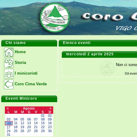
Chi siamo
Elenco eventi
Home
mercoledì 2 aprile 2025
Storia
Non ci sono
I minicoristi
Gli even
Coro Cima Verde
Eventi Minicoro
<
Agosto
>
L
M
M
G
V
S
D
--
--
--
--
--
01
02
03
04
05
06
07
08
09
11
12
13
14
15
16
10
18
19
20
21
22
23
17
24
25
26
27
28
29
30
31
--
--
--
--
--
--