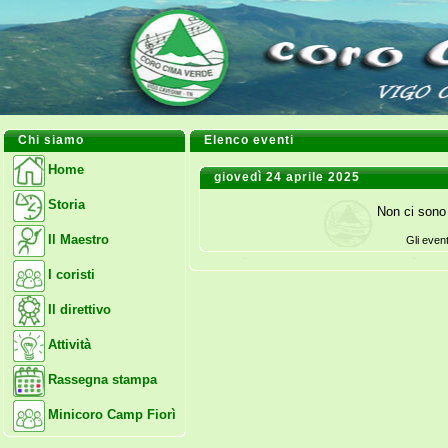
Chi siamo
Elenco eventi
Home
giovedì 24 aprile 2025
Storia
Non ci sono 
Il Maestro
Gli even
I coristi
Il direttivo
Attività
Rassegna stampa
Minicoro Camp Fiorì