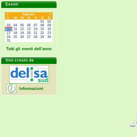
Eventi
<
Agosto
>
L
M
M
G
V
S
D
--
--
--
--
--
01
02
03
04
05
06
07
08
09
11
12
13
14
15
16
10
18
19
20
21
22
23
17
24
25
26
27
28
29
30
31
--
--
--
--
--
--
Tutti gli eventi dell'anno
Sito creato da
Informazioni