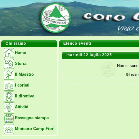
Chi siamo
Elenco eventi
Home
martedì 22 luglio 2025
Storia
Non ci sono 
Il Maestro
Gli even
I coristi
Il direttivo
Attività
Rassegna stampa
Minicoro Camp Fiorì