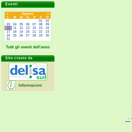
Eventi
<
Agosto
>
L
M
M
G
V
S
D
--
--
--
--
--
01
02
03
04
05
06
07
08
09
11
12
13
14
15
16
10
18
19
20
21
22
23
17
24
25
26
27
28
29
30
31
--
--
--
--
--
--
Tutti gli eventi dell'anno
Sito creato da
Informazioni