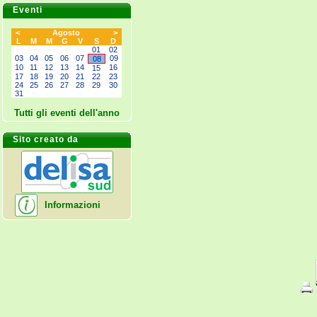
Eventi
<
Agosto
>
L
M
M
G
V
S
D
--
--
--
--
--
01
02
03
04
05
06
07
09
08
10
11
12
13
14
16
15
17
18
19
20
21
22
23
24
25
26
27
28
29
30
31
--
--
--
--
--
--
Tutti gli eventi dell'anno
Sito creato da
Informazioni