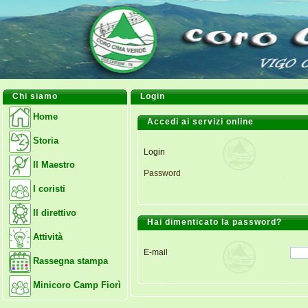
Chi siamo
Login
Home
Accedi ai servizi online
Storia
Login
Il Maestro
Password
I coristi
Il direttivo
Hai dimenticato la password?
Attività
E-mail
Rassegna stampa
Minicoro Camp Fiorì