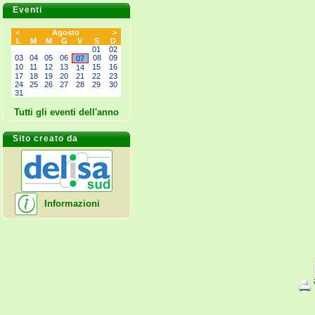
Eventi
<
Agosto
>
L
M
M
G
V
S
D
--
--
--
--
--
01
02
03
04
05
06
08
09
07
10
11
12
13
15
16
14
17
18
19
20
21
22
23
24
25
26
27
28
29
30
31
--
--
--
--
--
--
Tutti gli eventi dell'anno
Sito creato da
Informazioni