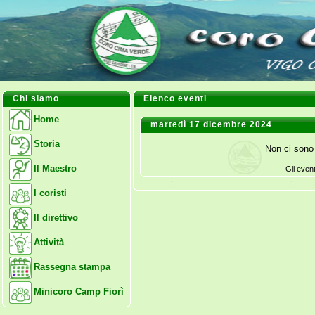
Chi siamo
Elenco eventi
Home
martedì 17 dicembre 2024
Storia
Non ci sono 
Il Maestro
Gli even
I coristi
Il direttivo
Attività
Rassegna stampa
Minicoro Camp Fiorì