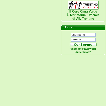
Il Coro Cima Verde
è Testimonial Ufficiale
di
AIL Trentino
Accedi
username/password
dimenticati?