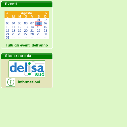
Eventi
<
Agosto
>
L
M
M
G
V
S
D
--
--
--
--
--
01
02
03
04
05
06
07
09
08
10
11
12
13
14
16
15
17
18
19
20
21
22
23
24
25
26
27
28
29
30
31
--
--
--
--
--
--
Tutti gli eventi dell'anno
Sito creato da
Informazioni