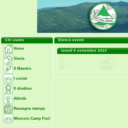
Chi siamo
Elenco eventi
Home
lunedì 9 settembre 2024
Storia
Il Maestro
I coristi
Il direttivo
Attività
Rassegna stampa
Minicoro Camp Fiorì