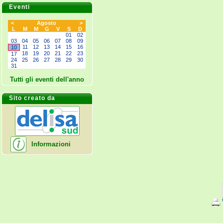
Eventi
<
Agosto
>
L
M
M
G
V
S
D
--
--
--
--
--
01
02
03
04
05
06
07
08
09
11
12
13
14
15
16
10
18
19
20
21
22
23
17
24
25
26
27
28
29
30
31
--
--
--
--
--
--
Tutti gli eventi dell'anno
Sito creato da
Informazioni