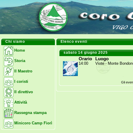
Chi siamo
Elenco eventi
Home
sabato 14 giugno 2025
Orario
Luogo
Storia
14:00
Viote - Monte Bondon
Il Maestro
I coristi
Gli even
Il direttivo
Attività
Rassegna stampa
Minicoro Camp Fiorì