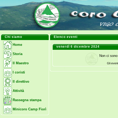
Chi siamo
Elenco eventi
Home
venerdì 6 dicembre 2024
Storia
Non ci sono 
Il Maestro
Gli even
I coristi
Il direttivo
Attività
Rassegna stampa
Minicoro Camp Fiorì