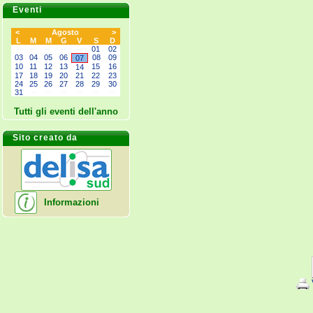
Eventi
<
Agosto
>
L
M
M
G
V
S
D
--
--
--
--
--
01
02
03
04
05
06
08
09
07
10
11
12
13
15
16
14
17
18
19
20
21
22
23
24
25
26
27
28
29
30
31
--
--
--
--
--
--
Tutti gli eventi dell'anno
Sito creato da
Informazioni