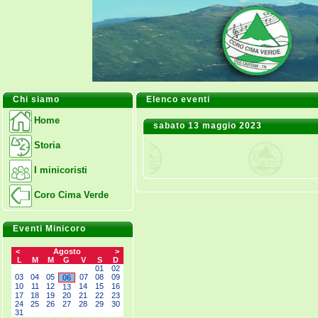
Chi siamo
Elenco eventi
Home
sabato 13 maggio 2023
Storia
I minicoristi
Coro Cima Verde
Eventi Minicoro
<
Agosto
>
L
M
M
G
V
S
D
--
--
--
--
--
01
02
03
04
05
07
08
09
06
10
11
12
14
15
16
13
17
18
19
20
21
22
23
24
25
26
27
28
29
30
31
--
--
--
--
--
--