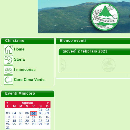
Chi siamo
Elenco eventi
Home
giovedì 2 febbraio 2023
Storia
I minicoristi
Coro Cima Verde
Eventi Minicoro
<
Agosto
>
L
M
M
G
V
S
D
--
--
--
--
--
01
02
03
04
05
06
08
09
07
10
11
12
13
15
16
14
17
18
19
20
21
22
23
24
25
26
27
28
29
30
31
--
--
--
--
--
--