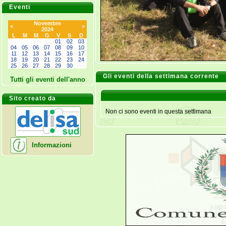
Eventi
Novembre
<
>
2024
L
M
M
G
V
S
D
--
--
--
--
01
02
03
04
05
06
07
08
09
10
11
12
13
14
15
16
17
18
19
20
21
22
23
24
25
26
27
28
29
30
--
Gli eventi della settimana corrente
Tutti gli eventi dell'anno
Sito creato da
Non ci sono eventi in questa settimana
Informazioni