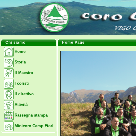
Chi siamo
Home Page
Home
Storia
Il Maestro
I coristi
Il direttivo
Attività
Rassegna stampa
Minicoro Camp Fiorì