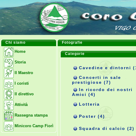
Chi siamo
Fotografie
Home
Categorie
Storia
Cavedine e dintorni (
Il Maestro
Concerti in sale
prestigiose (7)
I coristi
In ricordo dei nostri
Il direttivo
Amici (4)
Lotteria
Attività
Rassegna stampa
Poster (4)
Minicoro Camp Fiorì
Squadra di calcio (2)