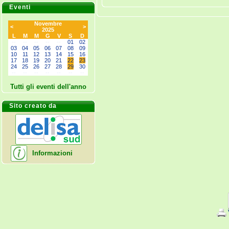
Eventi
Novembre
<
>
2025
L
M
M
G
V
S
D
--
--
--
--
--
01
02
03
04
05
06
07
08
09
10
11
12
13
14
15
16
17
18
19
20
21
22
23
24
25
26
27
28
29
30
--
--
--
--
--
--
--
Tutti gli eventi dell'anno
Sito creato da
Informazioni