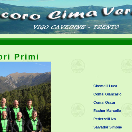
ori Primi
Chemelli Luca
Comai Giancarlo
Comai Oscar
Eccher Marcello
Pederzolli Ivo
Salvador Simone