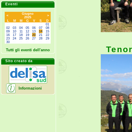
Eventi
Giugno
<
>
2025
L
M
M
G
V
S
D
--
--
--
--
--
--
01
02
03
04
05
06
07
08
09
10
11
12
13
14
15
16
17
18
19
20
21
22
23
24
25
26
27
28
29
30
--
--
--
--
--
--
Tenor
Tutti gli eventi dell'anno
Sito creato da
Informazioni