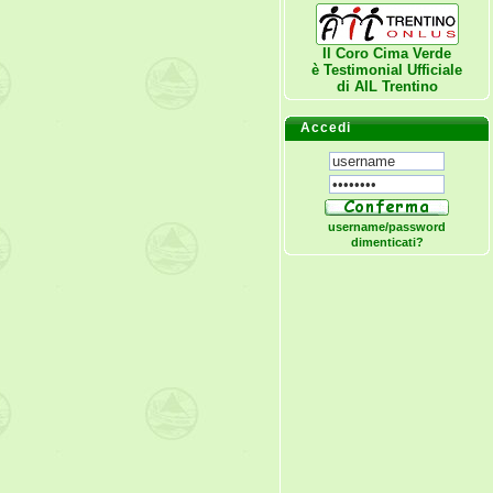
Il Coro Cima Verde
è Testimonial Ufficiale
di
AIL Trentino
Accedi
username/password
dimenticati?