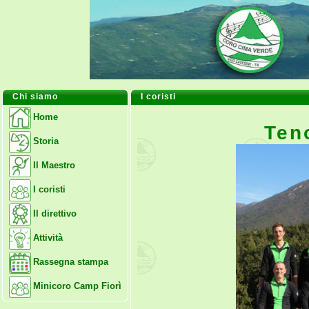
Chi siamo
I coristi
Home
Ten
Storia
Il Maestro
I coristi
Il direttivo
Attività
Rassegna stampa
Minicoro Camp Fiorì