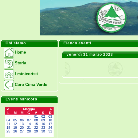
Chi siamo
Elenco eventi
Home
venerdì 31 marzo 2023
Storia
I minicoristi
Coro Cima Verde
Eventi Minicoro
<
Maggio
>
L
M
M
G
V
S
D
--
--
--
--
01
02
03
04
05
06
07
08
09
10
11
12
13
14
15
16
17
18
19
20
21
22
23
24
25
26
27
28
29
30
31
--
--
--
--
--
--
--