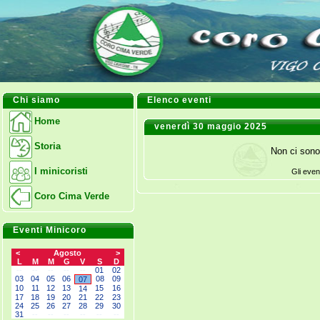
Chi siamo
Elenco eventi
Home
venerdì 30 maggio 2025
Storia
Non ci sono
I minicoristi
Gli even
Coro Cima Verde
Eventi Minicoro
<
Agosto
>
L
M
M
G
V
S
D
--
--
--
--
--
01
02
03
04
05
06
08
09
07
10
11
12
13
15
16
14
17
18
19
20
21
22
23
24
25
26
27
28
29
30
31
--
--
--
--
--
--