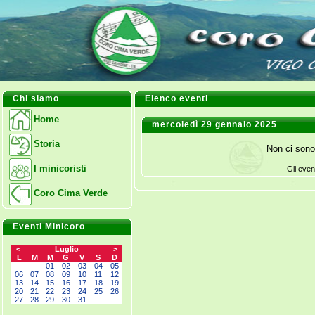
Chi siamo
Elenco eventi
Home
mercoledì 29 gennaio 2025
Storia
Non ci sono
I minicoristi
Gli even
Coro Cima Verde
Eventi Minicoro
<
Luglio
>
L
M
M
G
V
S
D
--
--
01
02
03
04
05
06
07
08
09
10
11
12
13
14
15
16
17
18
19
20
21
22
23
24
25
26
27
28
29
30
31
--
--