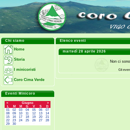
Chi siamo
Elenco eventi
Home
martedì 28 aprile 2026
Storia
Non ci sono
I minicoristi
Gli even
Coro Cima Verde
Eventi Minicoro
<
Giugno
>
L
M
M
G
V
S
D
01
02
03
04
05
06
07
08
09
10
11
12
13
14
15
16
17
18
19
20
21
22
23
24
25
26
27
28
29
30
--
--
--
--
--