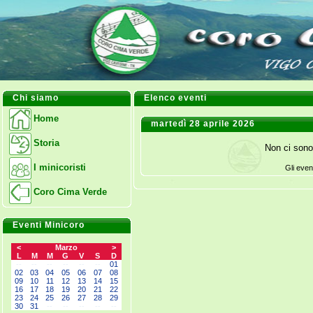
Chi siamo
Elenco eventi
Home
martedì 28 aprile 2026
Storia
Non ci sono
I minicoristi
Gli even
Coro Cima Verde
Eventi Minicoro
<
Marzo
>
L
M
M
G
V
S
D
--
--
--
--
--
--
01
02
03
04
05
06
07
08
09
10
11
12
13
14
15
16
17
18
19
20
21
22
23
24
25
26
27
28
29
30
31
--
--
--
--
--