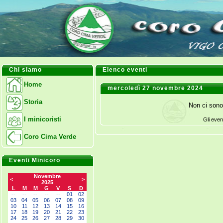
Chi siamo
Elenco eventi
Home
mercoledì 27 novembre 2024
Storia
Non ci sono
I minicoristi
Gli even
Coro Cima Verde
Eventi Minicoro
Novembre
<
>
2025
L
M
M
G
V
S
D
--
--
--
--
--
01
02
03
04
05
06
07
08
09
10
11
12
13
14
15
16
17
18
19
20
21
22
23
24
25
26
27
28
29
30