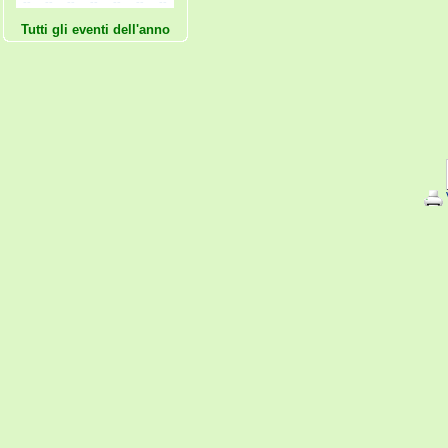
--
--
--
--
--
--
--
Tutti gli eventi dell'anno