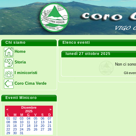
Chi siamo
Elenco eventi
Home
lunedì 27 ottobre 2025
Storia
Non ci sono
I minicoristi
Gli even
Coro Cima Verde
Eventi Minicoro
Dicembre
<
>
2025
L
M
M
G
V
S
D
01
02
03
04
05
06
07
08
09
10
11
12
13
14
15
16
17
18
19
20
21
22
23
24
25
26
27
28
29
30
31
--
--
--
--