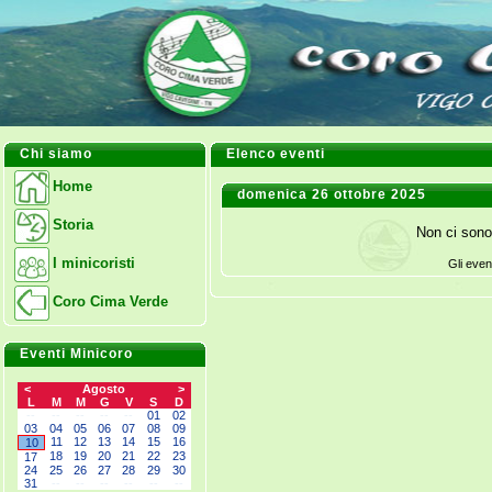
Chi siamo
Elenco eventi
Home
domenica 26 ottobre 2025
Storia
Non ci sono
I minicoristi
Gli even
Coro Cima Verde
Eventi Minicoro
<
Agosto
>
L
M
M
G
V
S
D
--
--
--
--
--
01
02
03
04
05
06
07
08
09
11
12
13
14
15
16
10
18
19
20
21
22
23
17
24
25
26
27
28
29
30
31
--
--
--
--
--
--