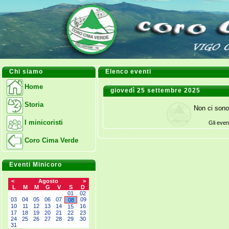
Chi siamo
Elenco eventi
Home
giovedì 25 settembre 2025
Storia
Non ci sono
I minicoristi
Gli even
Coro Cima Verde
Eventi Minicoro
<
Agosto
>
L
M
M
G
V
S
D
--
--
--
--
--
01
02
03
04
05
06
07
09
08
10
11
12
13
14
16
15
17
18
19
20
21
22
23
24
25
26
27
28
29
30
31
--
--
--
--
--
--