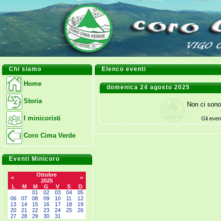
Chi siamo
Elenco eventi
Home
domenica 24 agosto 2025
Storia
Non ci sono
I minicoristi
Gli even
Coro Cima Verde
Eventi Minicoro
Ottobre
<
>
2025
L
M
M
G
V
S
D
--
--
01
02
03
04
05
06
07
08
09
10
11
12
13
14
15
16
17
18
19
20
21
22
23
24
25
26
27
28
29
30
31
--
--