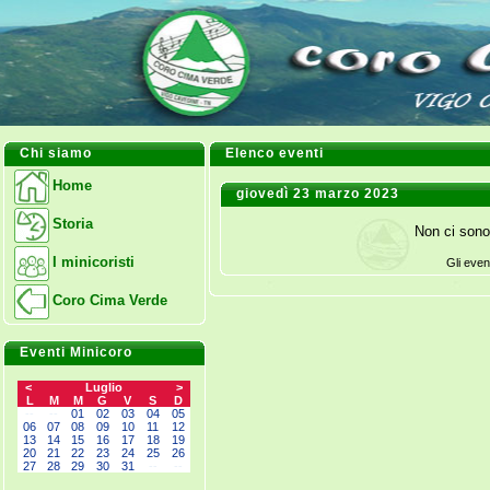
Chi siamo
Elenco eventi
Home
giovedì 23 marzo 2023
Storia
Non ci sono
I minicoristi
Gli even
Coro Cima Verde
Eventi Minicoro
<
Luglio
>
L
M
M
G
V
S
D
--
--
01
02
03
04
05
06
07
08
09
10
11
12
13
14
15
16
17
18
19
20
21
22
23
24
25
26
27
28
29
30
31
--
--