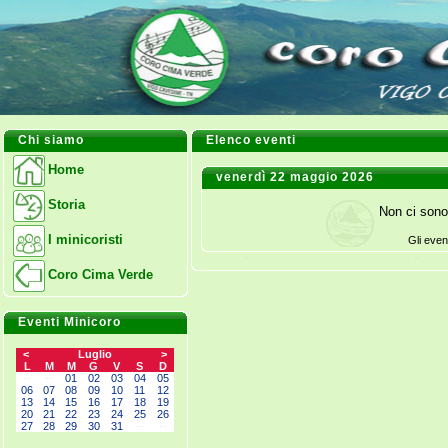
Chi siamo
Elenco eventi
Home
venerdì 22 maggio 2026
Storia
Non ci sono
I minicoristi
Gli even
Coro Cima Verde
Eventi Minicoro
<
Luglio
>
L
M
M
G
V
S
D
--
--
01
02
03
04
05
06
07
08
09
10
11
12
13
14
15
16
17
18
19
20
21
22
23
24
25
26
27
28
29
30
31
--
--