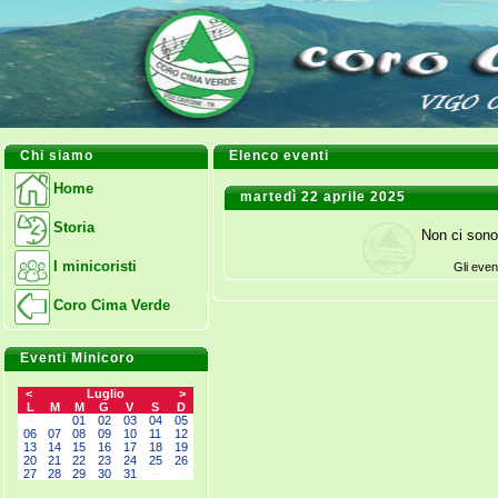
Chi siamo
Elenco eventi
Home
martedì 22 aprile 2025
Storia
Non ci sono
I minicoristi
Gli even
Coro Cima Verde
Eventi Minicoro
<
Luglio
>
L
M
M
G
V
S
D
--
--
01
02
03
04
05
06
07
08
09
10
11
12
13
14
15
16
17
18
19
20
21
22
23
24
25
26
27
28
29
30
31
--
--