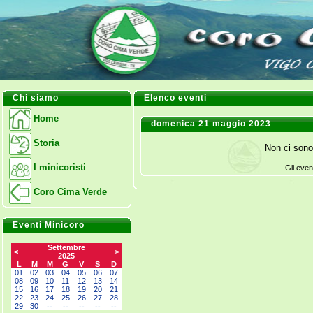
Chi siamo
Elenco eventi
Home
domenica 21 maggio 2023
Storia
Non ci sono
I minicoristi
Gli even
Coro Cima Verde
Eventi Minicoro
Settembre
<
>
2025
L
M
M
G
V
S
D
01
02
03
04
05
06
07
08
09
10
11
12
13
14
15
16
17
18
19
20
21
22
23
24
25
26
27
28
29
30
--
--
--
--
--