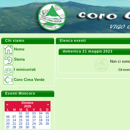
Chi siamo
Elenco eventi
Home
domenica 21 maggio 2023
Storia
Non ci sono
I minicoristi
Gli even
Coro Cima Verde
Eventi Minicoro
Ottobre
<
>
2025
L
M
M
G
V
S
D
--
--
01
02
03
04
05
06
07
08
09
10
11
12
13
14
15
16
17
18
19
20
21
22
23
24
25
26
27
28
29
30
31
--
--