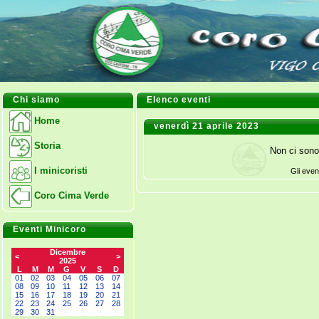
Chi siamo
Elenco eventi
Home
venerdì 21 aprile 2023
Storia
Non ci sono
I minicoristi
Gli even
Coro Cima Verde
Eventi Minicoro
Dicembre
<
>
2025
L
M
M
G
V
S
D
01
02
03
04
05
06
07
08
09
10
11
12
13
14
15
16
17
18
19
20
21
22
23
24
25
26
27
28
29
30
31
--
--
--
--