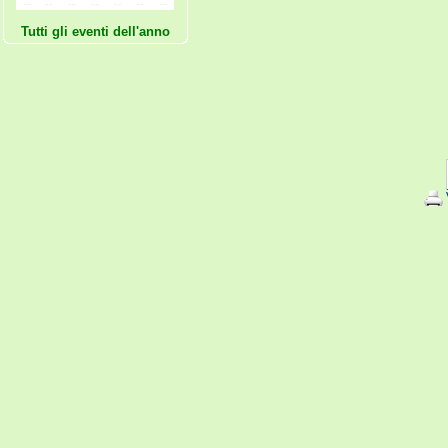
--
--
--
--
--
--
--
Tutti gli eventi dell'anno