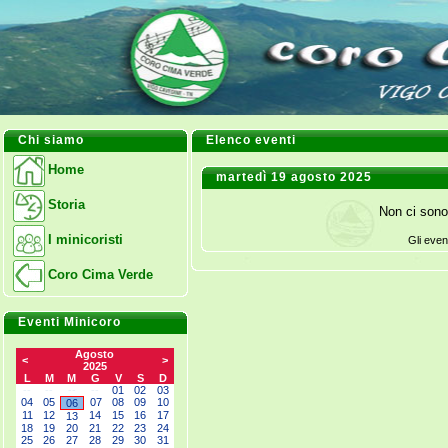
Chi siamo
Elenco eventi
Home
martedì 19 agosto 2025
Storia
Non ci sono
I minicoristi
Gli even
Coro Cima Verde
Eventi Minicoro
Agosto
<
>
2025
L
M
M
G
V
S
D
--
--
--
--
01
02
03
04
05
07
08
09
10
06
11
12
14
15
16
17
13
18
19
20
21
22
23
24
25
26
27
28
29
30
31