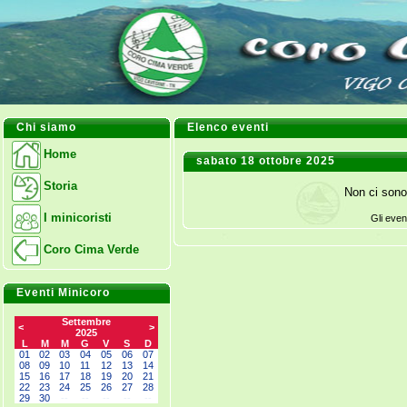
Chi siamo
Elenco eventi
Home
sabato 18 ottobre 2025
Storia
Non ci sono
I minicoristi
Gli even
Coro Cima Verde
Eventi Minicoro
Settembre
<
>
2025
L
M
M
G
V
S
D
01
02
03
04
05
06
07
08
09
10
11
12
13
14
15
16
17
18
19
20
21
22
23
24
25
26
27
28
29
30
--
--
--
--
--