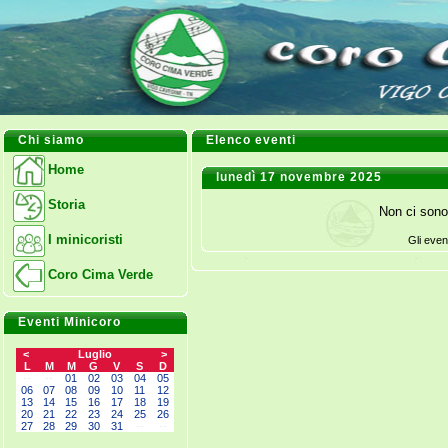
Chi siamo
Elenco eventi
Home
lunedì 17 novembre 2025
Storia
Non ci sono
I minicoristi
Gli even
Coro Cima Verde
Eventi Minicoro
<
Luglio
>
L
M
M
G
V
S
D
--
--
01
02
03
04
05
06
07
08
09
10
11
12
13
14
15
16
17
18
19
20
21
22
23
24
25
26
27
28
29
30
31
--
--