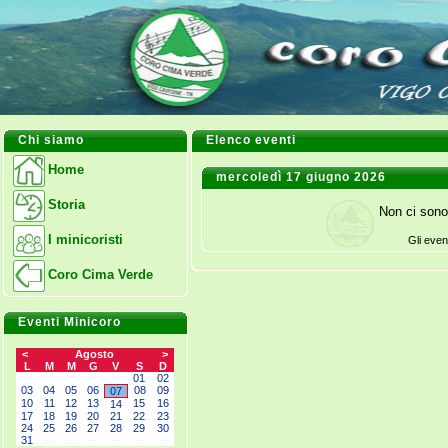
Chi siamo
Elenco eventi
Home
mercoledì 17 giugno 2026
Storia
Non ci sono
I minicoristi
Gli even
Coro Cima Verde
Eventi Minicoro
<
Agosto
>
L
M
M
G
V
S
D
--
--
--
--
--
01
02
03
04
05
06
08
09
07
10
11
12
13
15
16
14
17
18
19
20
21
22
23
24
25
26
27
28
29
30
31
--
--
--
--
--
--