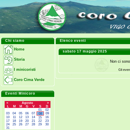
Chi siamo
Elenco eventi
Home
sabato 17 maggio 2025
Storia
Non ci sono
I minicoristi
Gli even
Coro Cima Verde
Eventi Minicoro
<
Agosto
>
L
M
M
G
V
S
D
--
--
--
--
--
01
02
03
04
05
06
07
09
08
10
11
12
13
14
16
15
17
18
19
20
21
22
23
24
25
26
27
28
29
30
31
--
--
--
--
--
--