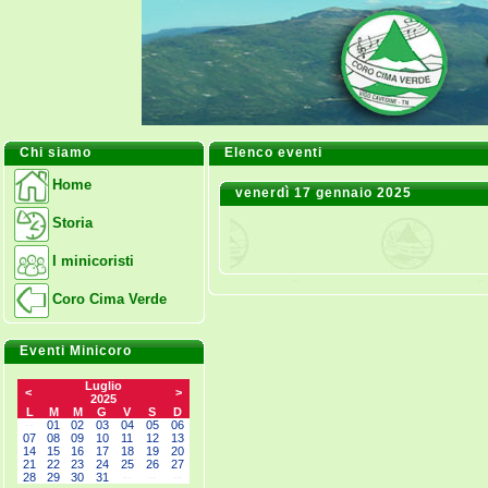
Chi siamo
Elenco eventi
Home
venerdì 17 gennaio 2025
Storia
I minicoristi
Coro Cima Verde
Eventi Minicoro
Luglio
<
>
2025
L
M
M
G
V
S
D
--
01
02
03
04
05
06
07
08
09
10
11
12
13
14
15
16
17
18
19
20
21
22
23
24
25
26
27
28
29
30
31
--
--
--