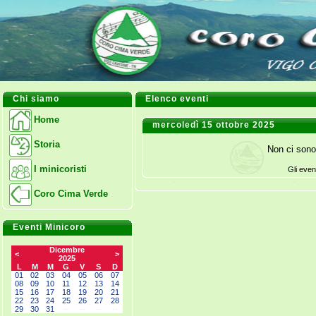
Chi siamo
Elenco eventi
Home
mercoledì 15 ottobre 2025
Storia
Non ci sono
I minicoristi
Gli even
Coro Cima Verde
Eventi Minicoro
Dicembre
<
>
2025
L
M
M
G
V
S
D
01
02
03
04
05
06
07
08
09
10
11
12
13
14
15
16
17
18
19
20
21
22
23
24
25
26
27
28
29
30
31
--
--
--
--