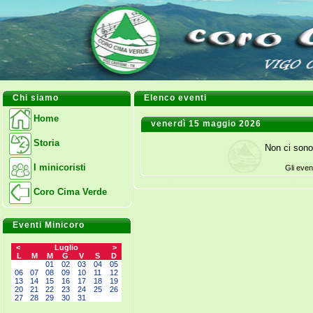
Chi siamo
Elenco eventi
Home
venerdì 15 maggio 2026
Storia
Non ci sono
I minicoristi
Gli even
Coro Cima Verde
Eventi Minicoro
<
Luglio
>
L
M
M
G
V
S
D
--
--
01
02
03
04
05
06
07
08
09
10
11
12
13
14
15
16
17
18
19
20
21
22
23
24
25
26
27
28
29
30
31
--
--