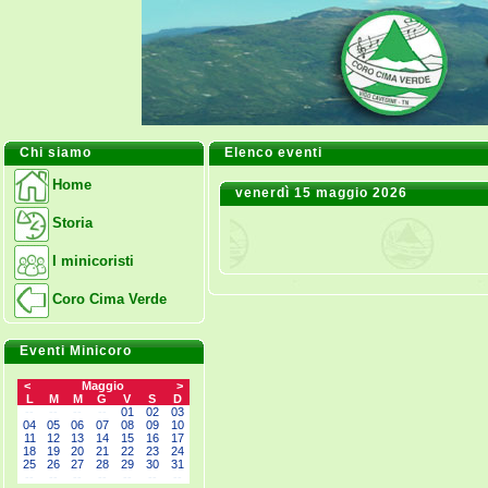
Chi siamo
Elenco eventi
Home
venerdì 15 maggio 2026
Storia
I minicoristi
Coro Cima Verde
Eventi Minicoro
<
Maggio
>
L
M
M
G
V
S
D
--
--
--
--
01
02
03
04
05
06
07
08
09
10
11
12
13
14
15
16
17
18
19
20
21
22
23
24
25
26
27
28
29
30
31
--
--
--
--
--
--
--